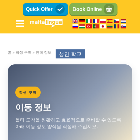
주
Quick Offer
Book Online
요
콘
텐
츠
로
건
홈
학생 구역
전학 정보
성인 학교
너
이
뛰
동
기
경
로
학생 구역
이동 정보
몰타 도착을 원활하고 효율적으로 준비할 수 있도록
아래 이동 정보 양식을 작성해 주십시오.