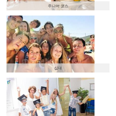
숙박 시설
주니어 코스
슈페리어 레지던스
스탠다드 레지던스
홈스테이
활동
주니어 팀
가격 및 일정
십대
패키지
여름 캠프
비행 동반자
사진
인용