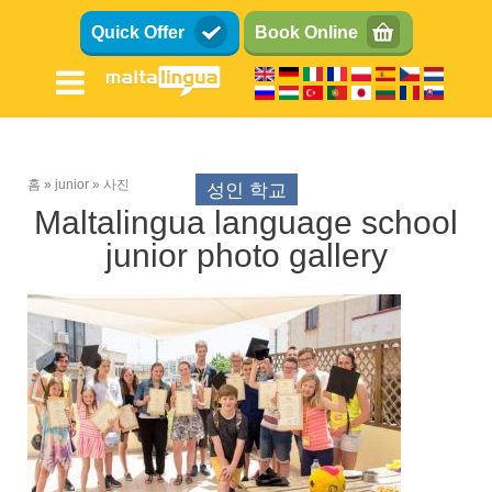
주
Quick Offer
Book Online
요
콘
텐
츠
로
건
홈
junior
사진
성인 학교
너
이
Maltalingua language school
뛰
동
junior photo gallery
기
경
청소년 (13-17세)
로
어린이 (8-12세)
가족
여름 학교
과정
강의 계획서